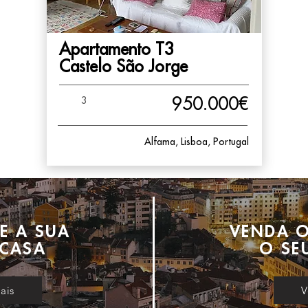
Apartamento T3
Castelo São Jorge
3
950.000€
Alfama, Lisboa, Portugal
E A SUA
VENDA 
CASA
O SE
ais
V