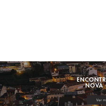
ENCONTR
NOVA 
Ver m