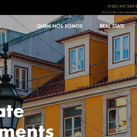
(+351) 917 569 
(Custo de uma chamada
QUEM NÓS SOMOS
REAL STATE
ate
tments