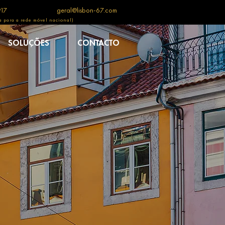
917
geral@lisbon-67.com
 para a rede móvel nacional)
SOLUÇÕES
CONTACTO